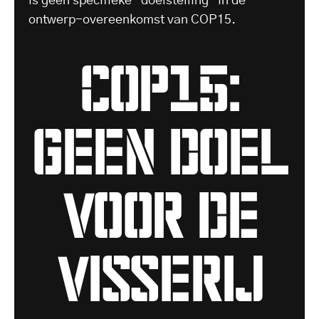
is geen specifieke "doelstelling" in de
ontwerp-overeenkomst van COP15.
COP15:
geen doel
voor de
visserij