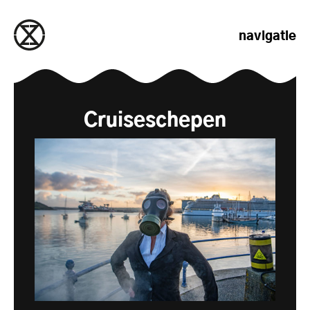
naar de inhoud gaan
navigatie
Cruiseschepen