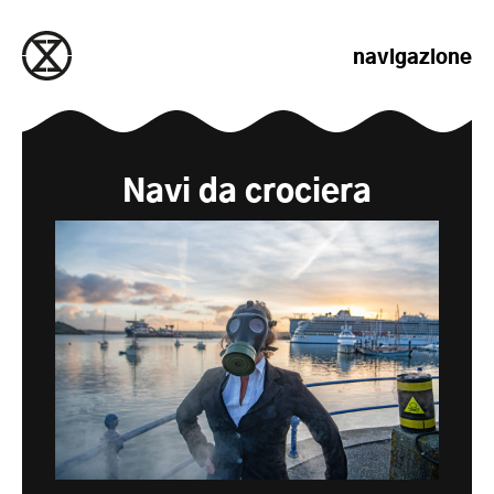
salta al contenuto
navigazione
Navi da crociera