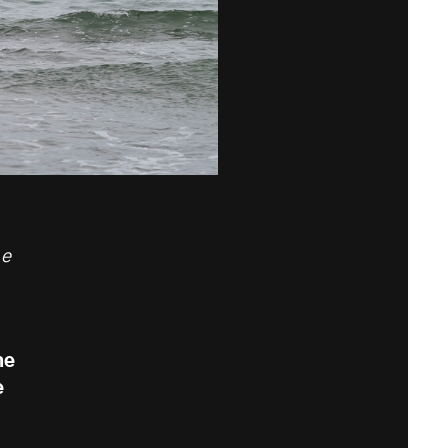
 e
he
e