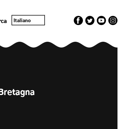
Italiano
rca
 Bretagna