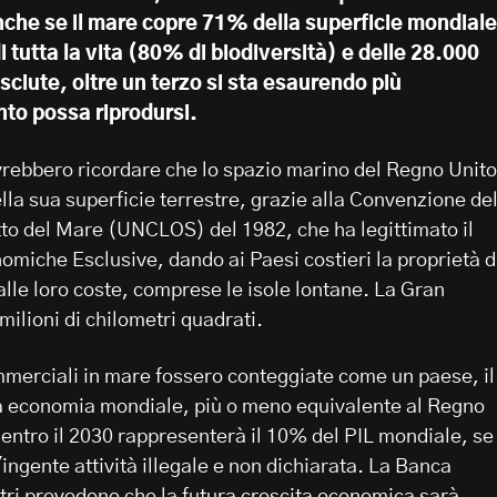
nche se il mare copre 71% della superficie mondiale
i tutta la vita (80% di biodiversità) e delle 28.000
sciute, oltre un terzo si sta esaurendo più
to possa riprodursi.
dovrebbero ricordare che lo spazio marino del Regno Unito
lla sua superficie terrestre, grazie alla Convenzione de
itto del Mare (UNCLOS) del 1982, che ha legittimato il
omiche Esclusive, dando ai Paesi costieri la proprietà d
alle loro coste, comprese le isole lontane. La Gran
milioni di chilometri quadrati.
ommerciali in mare fossero conteggiate come un paese, il
a economia mondiale, più o meno equivalente al Regno
entro il 2030 rappresenterà il 10% del PIL mondiale, se 
l'ingente attività illegale e non dichiarata. La Banca
tri prevedono che la futura crescita economica sarà