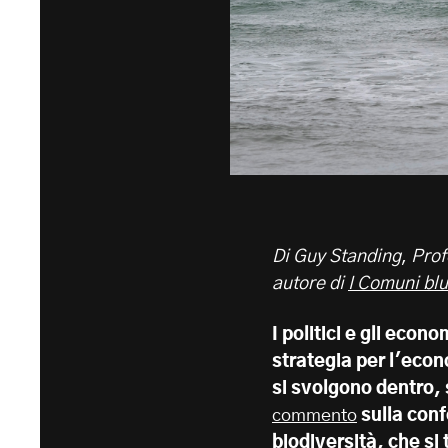
Di Guy Standing
,
Prof
autore di
I Comuni bl
I politici e gli econ
strategia per l'econ
si svolgono dentro,
commento
sulla conf
biodiversità, che si