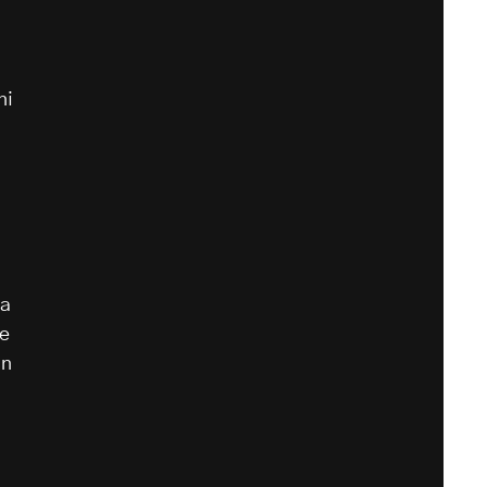
ni
ta
me
in