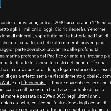
ondo le previsioni, entro il 2030 circoleranno 145 milio
ispetto agli 11 milioni di oggi. Ciò richiederà un'enorme
ione di minerali, soprattutto per le batterie agli ioni di
e che litio, cobalto, nichel e altri minerali provengano
maggior parte dovrebbe provenire dalle profondità
ea marina profonda del Pacifico orientale si trovano più
balto di tutte le risorse terrestri del mondo. C'è una
he sia stato spezzato il lungo legame storico tra cresci
i di gas a effetto serra (e riscaldamento globale), co
n Wolf
e da
L'Economist
. Il timore dovrebbe essere che, 
 uno scarico sull'economia blu. La percentuale di gas e
dal mare è passata da 20% a 30% negli ultimi anni.
 rapida crescita, così come l'estrazione dagli oceani di
ecessarie per le auto elettriche, i prodotti elettronici e