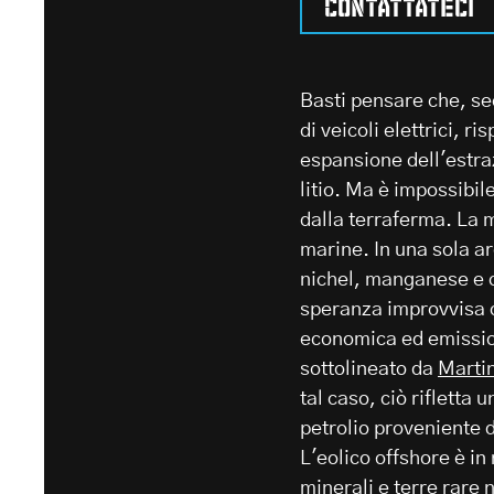
Contattateci
Basti pensare che, sec
di veicoli elettrici, r
espansione dell'estraz
litio. Ma è impossibil
dalla terraferma. La 
marine. In una sola ar
nichel, manganese e co
speranza improvvisa c
economica ed emission
sottolineato da
Marti
tal caso, ciò rifletta
petrolio proveniente 
L'eolico offshore è in
minerali e terre rare n