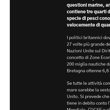
questioni marine, a
contiene tre quarti d
specie di pesci cono
velocemente di quan
I politici britannici 
27 volte più grande de
Nazioni Unite sul Dir
concetto di Zone Econ
200 miglia nautiche d
Bretagna ottenne 6,8 
Se tutte le attività c
mare sarebbe la sest
Unito. Si prevede che 
tiene in debito conto 
Mondiale, l'OCSE e al