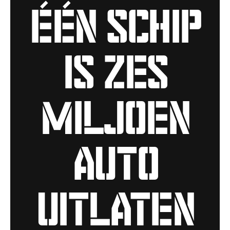
één schip
is zes
miljoen
auto
uitlaten