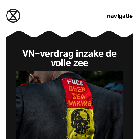
naar de inhoud gaan
navigatie
VN-verdrag inzake de
volle zee