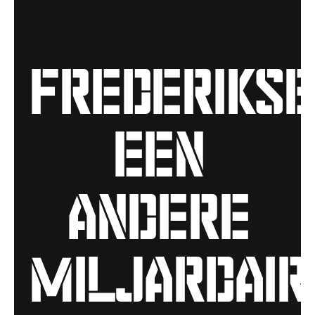
frederikse
een
andere
miljardair