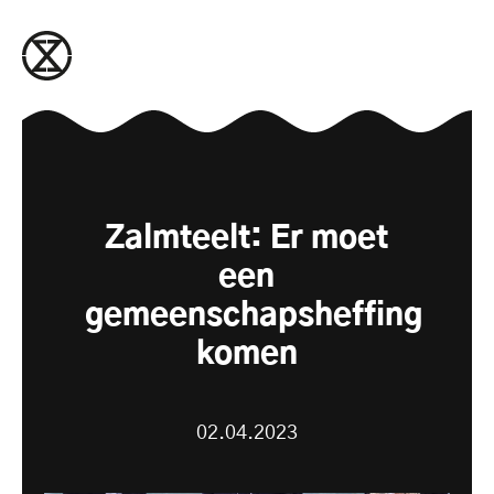
naar de inhoud gaan
Zalmteelt: Er moet
een
gemeenschapsheffing
komen
02.04.2023