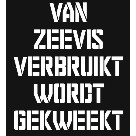
van
zeevis
verbruikt
wordt
gekweekt