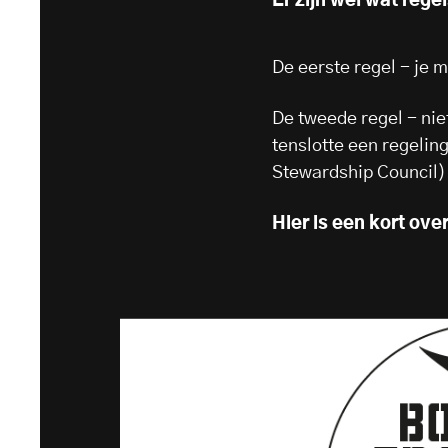
Er zijn wel wat regel
De eerste regel - je m
De tweede regel - niet
tenslotte een regelin
Stewardship Council)
Hier is een kort ove