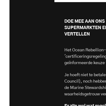
DOE MEE AAN ON
SUPERMARKTEN EN
VERTELLEN
Het Ocean Rebellion-e
'certificeringsregeli
geïnformeerde keuze v
Je hoeft niet te beta
Council), noch hebbe
de Marine Stewardship
waarheidsgetrouw vers