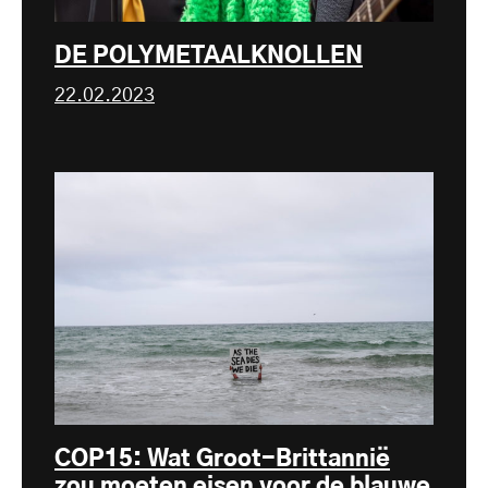
DE POLYMETAALKNOLLEN
22.02.2023
COP15: Wat Groot-Brittannië
zou moeten eisen voor de blauwe