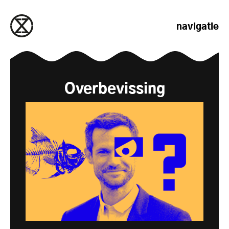
naar de inhoud gaan
navigatie
Overbevissing