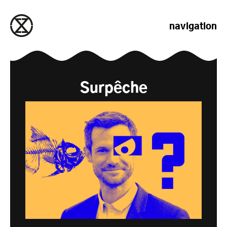
passer au contenu
navigation
Surpêche