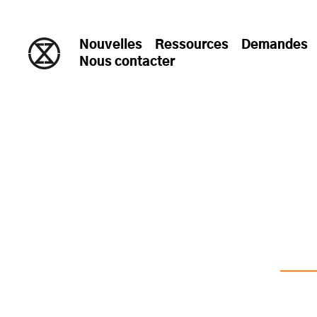
passer au contenu
Nouvelles
Ressources
Demandes
Nous contacter
Reche