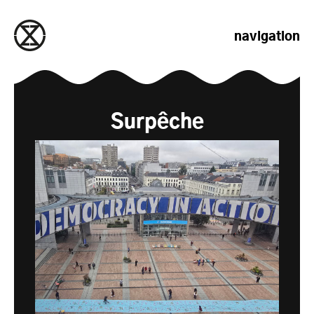
passer au contenu
navigation
Surpêche