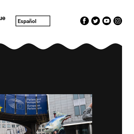
ue
Español