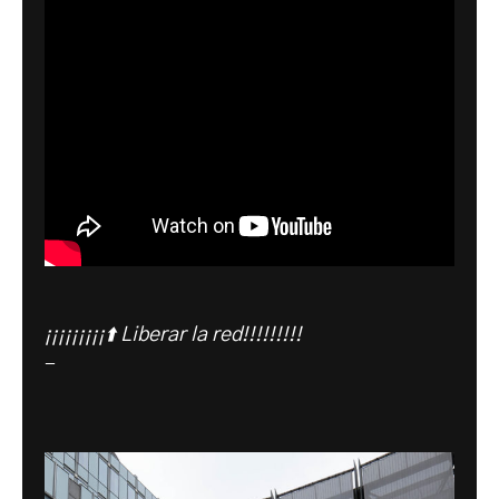
¡¡¡¡¡¡¡¡¡⬆️ Liberar la red!!!!!!!!!
-