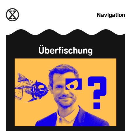
zum Inhalt springen
Navigation
Überfischung