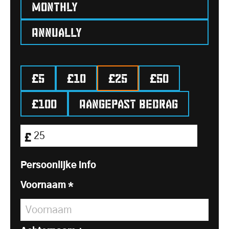
Monthly
Annually
£5
£10
£25
£50
£100
Aangepast bedrag
Donatiebedrag:
£
Persoonlijke info
Voornaam
*