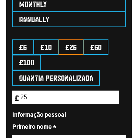
Monthly
Annually
£5
£10
£25
£50
£100
Quantia personalizada
Montante da Doação:
£
Informação pessoal
Primeiro nome
*