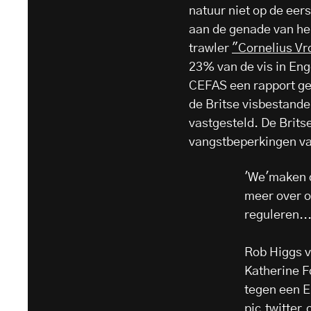
natuur niet op de eers
aan de genade van heb
trawler
"Cornelius Vro
23% van de vis in Eng
CEFAS een rapport ge
de Britse visbestand
vastgesteld. De Brit
vangstbeperkingen vas
'We'maken 
meer over o
reguleren..
Rob Higgs v
Katherine F
tegen een E
pic.twitter