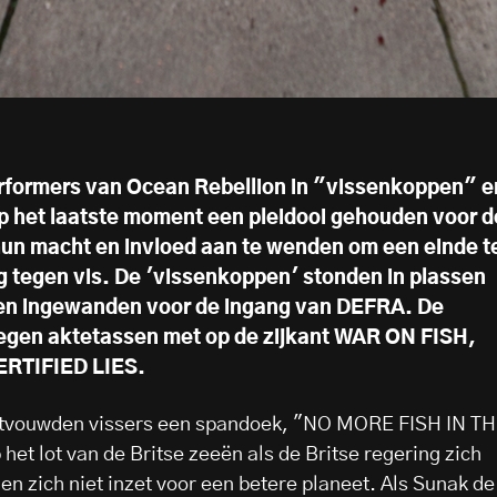
formers van Ocean Rebellion in "vissenkoppen" e
p het laatste moment een pleidooi gehouden voor d
hun macht en invloed aan te wenden om een einde t
 tegen vis. De 'vissenkoppen' stonden in plassen
 en ingewanden voor de ingang van DEFRA. De
egen aktetassen met op de zijkant WAR ON FISH,
ERTIFIED LIES.
ntvouwden vissers een spandoek, "NO MORE FISH IN T
het lot van de Britse zeeën als de Britse regering zich
en zich niet inzet voor een betere planeet. Als Sunak de