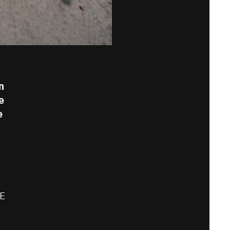
n
e
e
HE