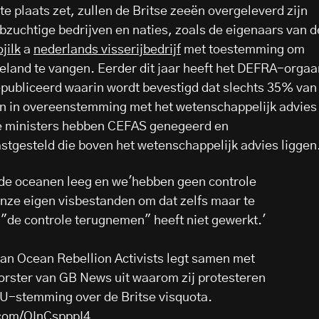
te plaats zet, zullen de Britse zeeën overgeleverd zijn
zuchtige bedrijven en naties, zoals de eigenaars van d
jilk
a
nederlands visserijbedrijf
met toestemming om
eland te vangen. Eerder dit jaar heeft het DEFRA-orgaa
publiceerd waarin wordt bevestigd dat slechts 35% van
en in overeenstemming met het wetenschappelijk advies 
se ministers hebben CEFAS genegeerd en
tgesteld die boven het wetenschappelijk advies liggen
de oceanen leeg en we'hebben geen controle
nze eigen visbestanden om dat zelfs maar te
."de controle terugnemen" heeft niet gewerkt.'
an Ocean Rebellion Activists legt samen met
orster van GB News uit waarom zij protesteren
U-stemming over de Britse visquota.
.com/OInCspppI4