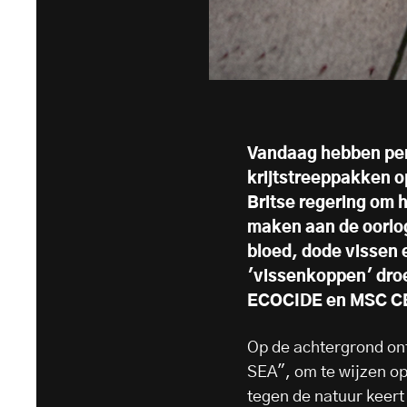
Vandaag hebben per
krijtstreeppakken o
Britse regering om 
maken aan de oorlog
bloed, dode vissen
'vissenkoppen' dro
ECOCIDE en MSC C
Op de achtergrond o
SEA", om te wijzen op 
tegen de natuur keert 