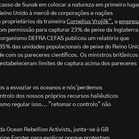
casso de Sunak em colocar a natureza em primeiro luga
Reino Unido à mercê de corporações e nações
proprietários da traineira
Cornelius Vrojilk''.
a
empres
om permissão para capturar 23% de peixe da Inglaterra
 o organismo DEFRA CEFAS publicou um relatório que
35% das unidades populacionais de peixe do Reino Uni
 com os pareceres científicos. Os ministros britânicos
estabeleceram limites de captura acima dos pareceres
s a esvaziar os oceanos e nós'perdemos
ntrolo dos nossos próprios recursos haliêuticos
smo regular isso... "retomar o controlo" não
da Ocean Rebellion Activists, junta-se à GB
ine Forster para explicar porque protestam