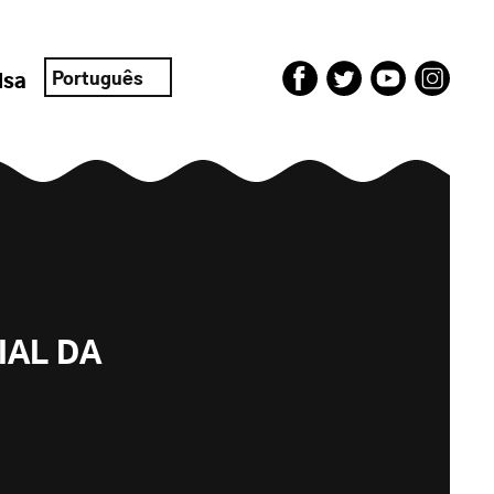
Português
isa
IAL DA