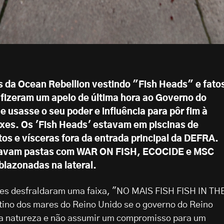
as da Ocean Rebellion vestindo "Fish Heads" e fato
 fizeram um apelo de última hora ao Governo do
e usasse o seu poder e influência para pôr fim à
ixes. Os 'Fish Heads' estavam em piscinas de
os e vísceras fora da entrada principal da DEFRA.
evavam pastas com WAR ON FISH, ECOCIDE e MSC
lazonadas na lateral.
es desfraldaram uma faixa, "NO MAIS FISH FISH IN TH
tino dos mares do Reino Unido se o governo do Reino
a a natureza e não assumir um compromisso para um