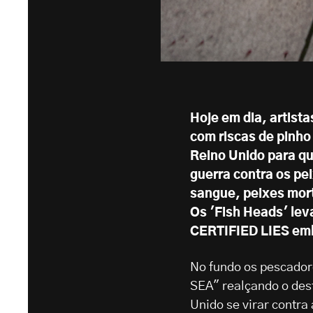
Hoje em dia, artist
com riscas de pinho
Reino Unido para qu
guerra contra os pe
sangue, peixes mort
Os 'Fish Heads' l
CERTIFIED LIES emb
No fundo os pescador
SEA" realçando o des
Unido se virar contr