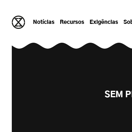
Saltar para o conteúdo
Notícias
Recursos
Exigências
So
SEM P