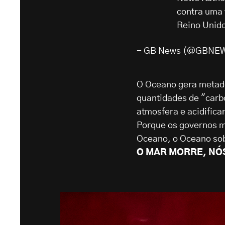
contra uma 
Reino Unid
- GB News (@GBNE
O Oceano gera metade
quantidades de "carbo
atmosfera e acidificar
Porque os governos m
Oceano, o Oceano so
O MAR MORRE, N