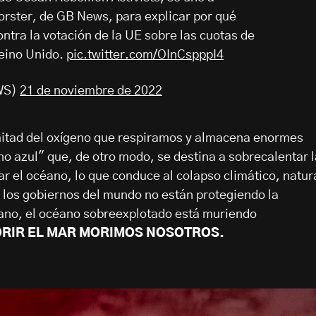
orster, de GB News, para explicar por qué
ontra la votación de la UE sobre las cuotas de
eino Unido.
pic.twitter.com/OInCspppI4
WS)
21 de noviembre de 2022
mitad del oxígeno que respiramos y almacena enormes
o azul" que, de otro modo, se destina a sobrecalentar l
ar el océano, lo que conduce al colapso climático, natur
e los gobiernos del mundo no están protegiendo la
éano, el océano sobreexplotado está muriendo
ORIR EL MAR MORIMOS NOSOTROS.