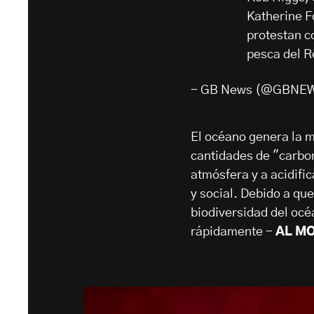
Katherine F
protestan c
pesca del R
- GB News (@GBNE
El océano genera la 
cantidades de "carbon
atmósfera y a acidific
y social. Debido a qu
biodiversidad del oc
rápidamente -
AL M