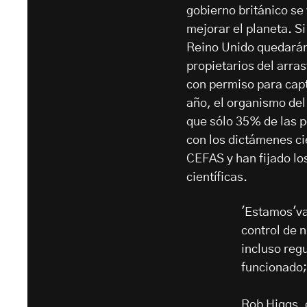
gobierno británico se
mejorar el planeta. Si
Reino Unido quedarán
propietarios del arra
con permiso para capt
año, el organismo de
que sólo 35% de las p
con los dictámenes ci
CEFAS y han fijado lo
científicas.
'Estamos'va
control de 
incluso regu
funcionado;
Rob Higgs, 