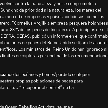
 vuelve contra la naturaleza y no se compromete a
 Sunak no da prioridad a la naturaleza, los mares del
 a merced de empresas y países codiciosos, como los
strero.
"Cornelius Vrojilk
a
empresa pesquera holandes
urar 23% de los peces de Inglaterra. A principios de es
l DEFRA, CEFAS, publicó un informe en el que confirmab
oblaciones de peces del Reino Unido se fijan de acuerd
entíficos. Los ministros del Reino Unido han ignorado al
s límites de capturas por encima de las recomendacione
ciando los océanos y hemos'perdido cualquier
nuestras propias poblaciones de peces para
lar eso... "recuperar el control" no ha
de Ocean Rebellion Activists, se une a