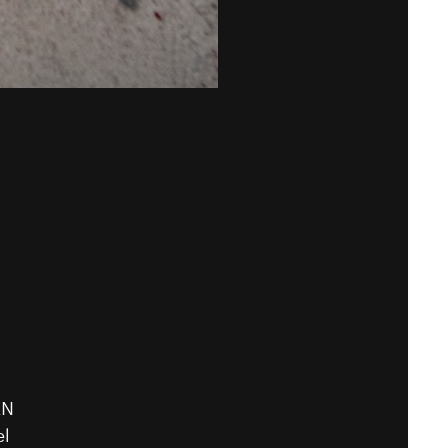
EN
el