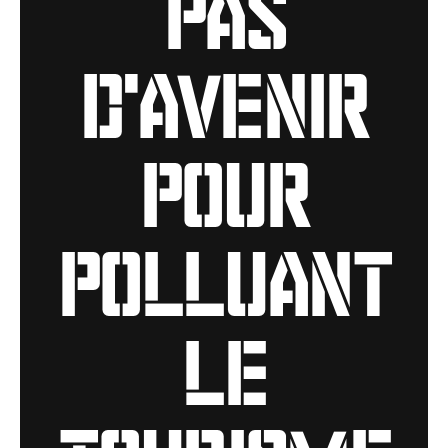
pas
d'avenir
pour
polluant
le