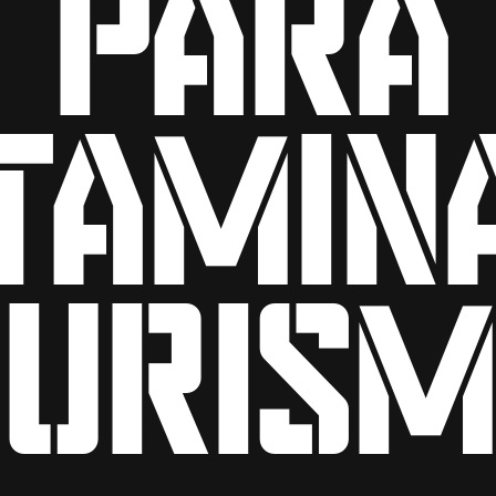
para
tamin
turism