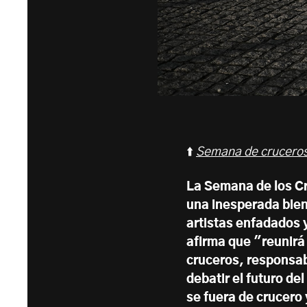
⬆️
Semana de cruceros
La Semana de los Cru
una inesperada bien
artistas enfadados 
afirma que "reunirá
cruceros, responsab
debatir el futuro de
se fuera de crucero