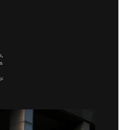
o,
os
o: