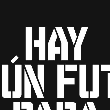
Hay
gún fu