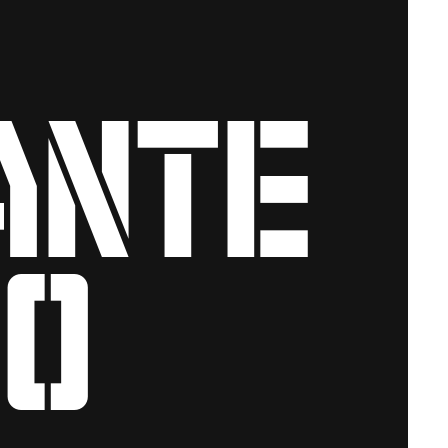
ante
o