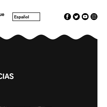
ue
Español
CIAS