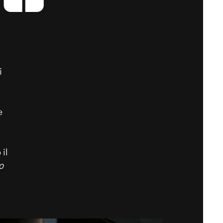
i
e
 il
o