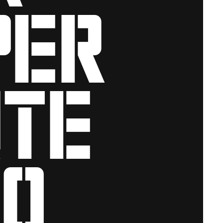
per
nte
o