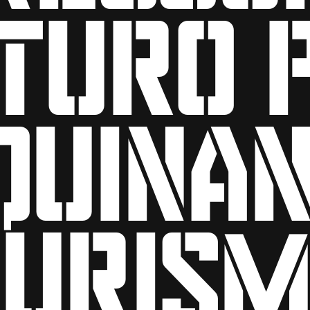
turo 
quina
turism