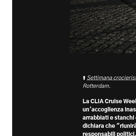
⬆️
Settimana crocieris
Rotterdam.
La CLIA Cruise Week,
un'accoglienza inasp
arrabbiati e stanchi
dichiara che "riunirà
responsabili politici,