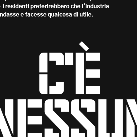
 i residenti preferirebbero che l'industria
andasse e facesse qualcosa di utile.
C'è
nessu