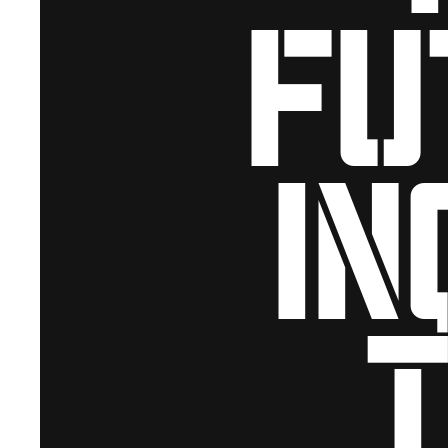
fu
in