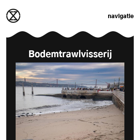
naar de inhoud gaan
navigatie
Bodemtrawlvisserij