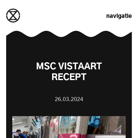
naar de inhoud gaan
navigatie
MSC VISTAART
RECEPT
26.03.2024