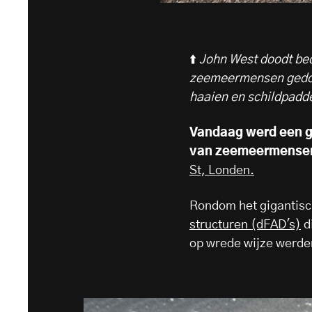
⬆️
John West doodt be
zeemeermensen gedood 
haaien en schildpadd
Vandaag werd een gi
van zeemeermensen
St, Londen.
Rondom het gigantisch
structuren (dFAD's)
d
op wrede wijze werde