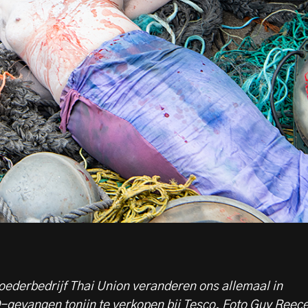
oederbedrijf Thai Union veranderen ons allemaal in
D-gevangen tonijn te verkopen bij Tesco.
Foto Guy Reece