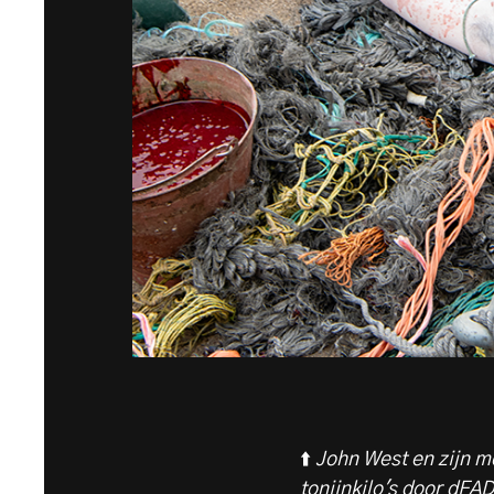
⬆️
John West en zijn m
tonijnkilo's door dFA