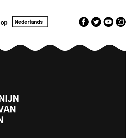
Nederlands
 op
NIJN
VAN
N