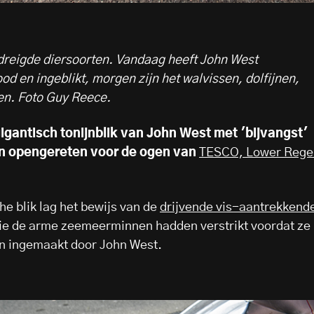
dreigde diersoorten. Vandaag heeft John West
en ingeblikt, morgen zijn het walvissen, dolfijnen,
en. Foto Guy Reece.
gantisch tonijnblik van John West met 'bijvangst'
 opengereten voor de ogen van
TESCO, Lower Rege
e blik lag het bewijs van de
drijvende vis-aantrekkend
ie de arme zeemeerminnen hadden verstrikt voordat ze
n ingemaakt door John West.