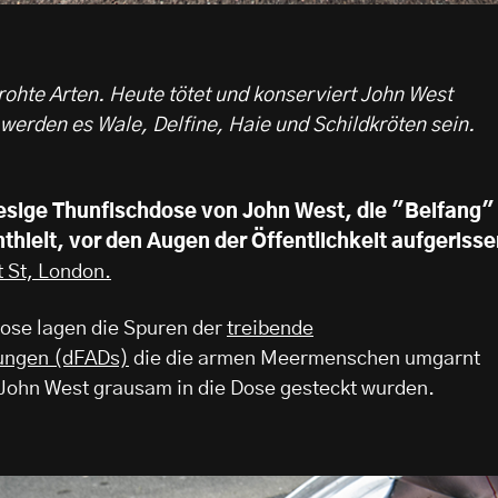
rohte Arten. Heute tötet und konserviert John West
erden es Wale, Delfine, Haie und Schildkröten sein.
iesige Thunfischdose von John West, die "Beifang"
thielt, vor den Augen der Öffentlichkeit aufgerisse
 St, London.
Dose lagen die Spuren der
treibende
ungen (dFADs)
die die armen Meermenschen umgarnt
 John West grausam in die Dose gesteckt wurden.