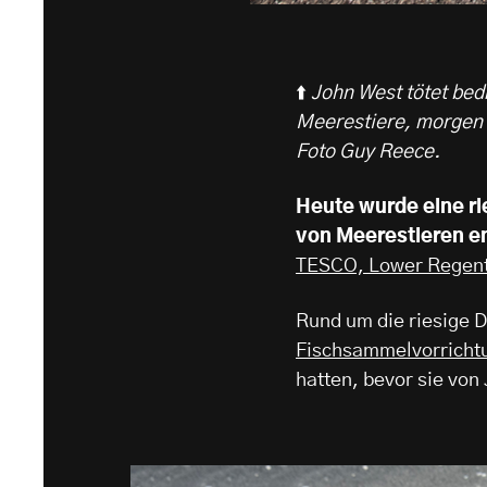
⬆️
John West tötet bed
Meerestiere, morgen w
Foto Guy Reece.
Heute wurde eine r
von Meerestieren en
TESCO, Lower Regent
Rund um die riesige 
Fischsammelvorricht
hatten, bevor sie von