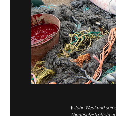
⬆️
John West und seine
Thunfisch-Trotteln, 