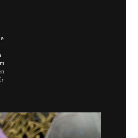
ne
h
am
en
ür