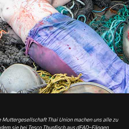
 Muttergesellschaft Thai Union machen uns alle zu
indem sie bei Tesco Thunfisch aus dFAD-Fängen