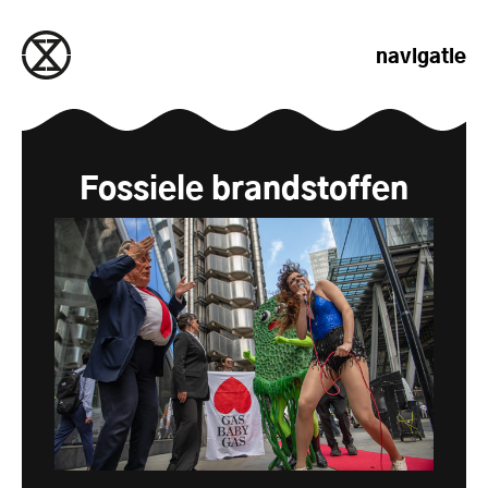
naar de inhoud gaan
navigatie
Fossiele brandstoffen