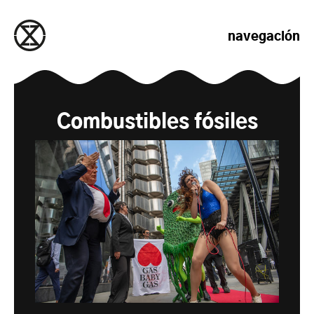
saltar al contenido
navegación
Combustibles fósiles