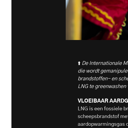
⬆️
De Internationale M
die wordt gemanipulee
brandstoffen- en sche
LNG te greenwashen 
VLOEIBAAR AARDG
LNG is een fossiele b
scheepsbrandstof meth
aardopwarmingsgas d