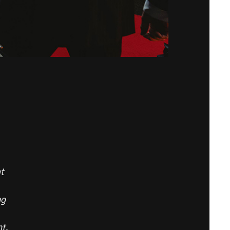
t
ng
t.