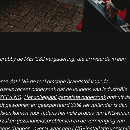
Scrubby de
MEPC82
vergadering, die arriveerde in een
en dat LNG de toekomstige brandstof voor de
ndanks recent onderzoek dat de leugens van industriële
ZEE/LNG
.
Het collegiaal getoetste onderzoek
onthult da
rdt gewonnen en geëxporteerd 33% vervuilender is dan
kken komen voor tijdens het hele proces van LNGwinni
orzaken gezondheidsproblemen en de vernietiging van
meenschappen.
overal waar een LNG-installatie verschijn