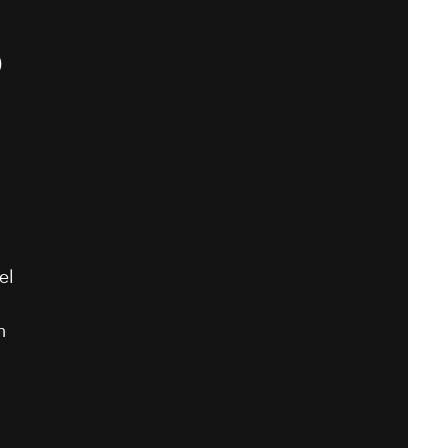
)
el
n