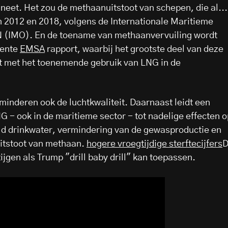
neet. Het zou de methaanuitstoot van schepen, die al...
2012 en 2018, volgens de Internationale Maritieme
N (IMO). En de toename van methaanvervuiling wordt
cente
EMSA
rapport, waarbij het grootste deel van deze
dt met het toenemende gebruik van LNG in de
inderen ook de luchtkwaliteit. Daarnaast leidt een
G - ook in de maritieme sector - tot nadelige effecten o
ild drinkwater, vermindering van de gewasproductie en
itstoot van methaan.
hogere vroegtijdige sterftecijfers
D
stijgen als Trump "drill baby drill" kan toepassen.