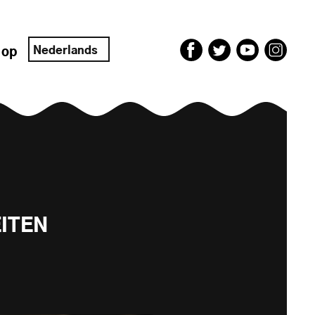
Nederlands
 op
EITEN