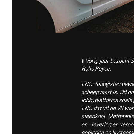
⬆️
Vorig jaar bezocht 
Rolls Royce.
LNG-lobbyisten bewer
scheepvaart is. Dit o
lobbyplatforms zoals
LNG dat uit de VS wo
steenkool. Methaanle
en -levering en vero
gebieden en kustge