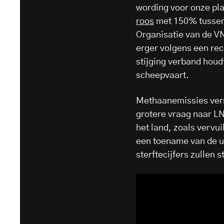
wording voor onze pla
roos
met 150% tussen 
Organisatie van de V
erger volgens een re
stijging verband hou
scheepvaart.
Methaanemissies verm
grotere vraag naar LN
het land, zoals vervu
een toename van de u
sterftecijfers zullen 