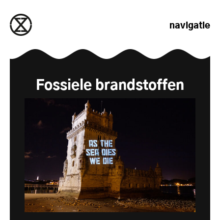
naar de inhoud gaan
navigatie
Fossiele brandstoffen