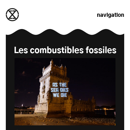
passer au contenu
navigation
Les combustibles fossiles