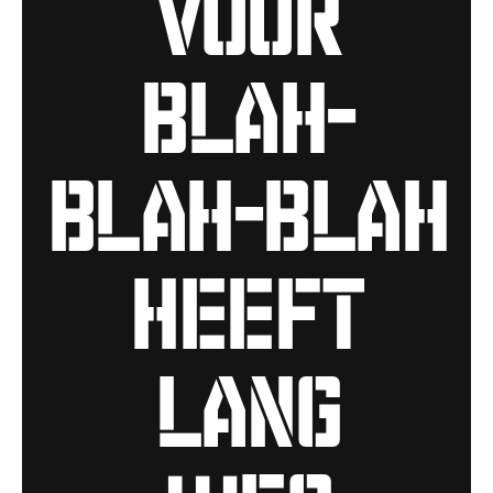
voor
blah-
blah-blah
heeft
lang