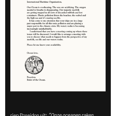
riep Poseidon uit:
"Onze oceanen raken