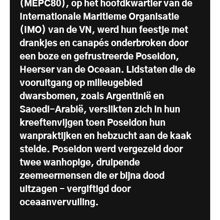
(MEPC
80), op het hoofdkwartier van de
Internationale Maritieme Organisatie
(IMO) van de VN, werd hun feestje met
drankjes en canapés onderbroken door
een boze en gefrustreerde Poseidon,
Heerser van de Oceaan. Lidstaten die de
vooruitgang op milieugebied
dwarsbomen, zoals Argentinië en
Saoedi-Arabië, verslikten zich in hun
kreeftenvijgen toen Poseidon hun
wanpraktijken en hebzucht aan de kaak
stelde. Poseidon werd vergezeld door
twee wanhopige, druipende
zeemeermensen die er bijna dood
uitzagen - vergiftigd door
oceaanvervuiling.