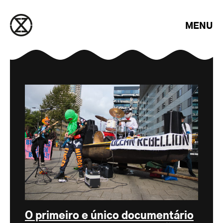
Saltar para o conteúdo
MENU
O primeiro e único documentário