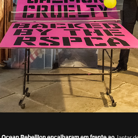
a Ocean Rebellion encalharam em frente ao
Jantar d