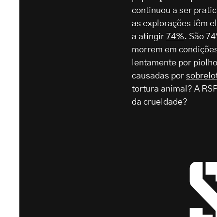
continuou a ser prat
as explorações têm e
a atingir
74%
. São 7
morrem em condiçõe
lentamente por piolh
causadas por
sobrelo
tortura animal? A R
da crueldade?