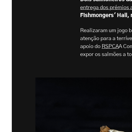
entrega dos prémios 
Fishmongers' Hall, 
Realizaram um jogo b
atenção para a terrív
apoio do
RSPCA
A Com
expor os salmões a tor