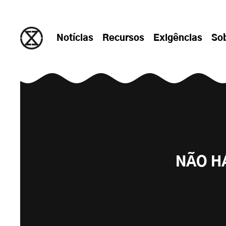
Saltar para o conteúdo
Notícias
Recursos
Exigências
So
NÃO H