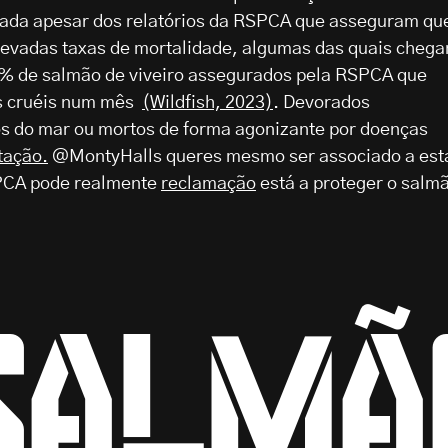
icada apesar dos relatórios da RSPCA que asseguram qu
levadas taxas de mortalidade, algumas das quais cheg
4% de salmão de viveiro assegurados pela RSPCA que
s cruéis num mês
(Wildfish, 2023)
. Devorados
os do mar ou mortos de forma agonizante por doenças
tação.
@MontyHalls queres mesmo ser associado a est
SPCA pode realmente
reclamação
está a proteger o salm
salmã