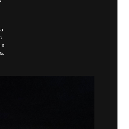
 a
o
 a
ia.