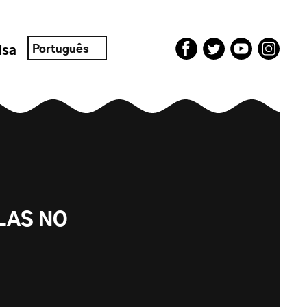
Português
isa
LAS NO