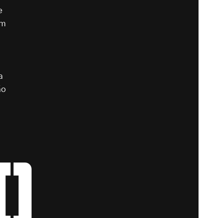
e
am
a
ão
o