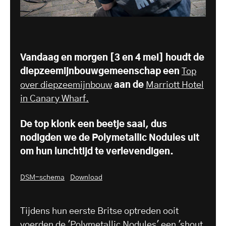
Vandaag en morgen [3 en 4 mei] houdt de
diepzeemijnbouwgemeenschap een
Top
over diepzeemijnbouw
aan de
Marriott Hotel
in Canary Wharf.
De top klonk een beetje saai, dus
nodigden we de Polymetallic Nodules uit
om hun lunchtijd te verlevendigen.
DSM-schema
Download
Tijdens hun eerste Britse optreden ooit
voerden de 'Polymetallic Nodules' een 'shout