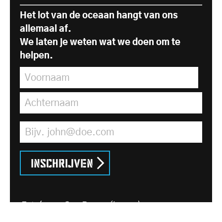
Het lot van de oceaan hangt van ons
allemaal af.
We laten je weten wat we doen om te
helpen.
Voornaam
*
Achternaam
*
E-mailadres
*
Inschrijven
Foto's van Guy Reece (boven), anon
hieronder.