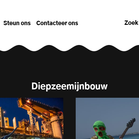
Zoek
Steun ons
Contacteer ons
Diepzeemijnbouw