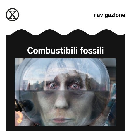
salta al contenuto
navigazione
Combustibili fossili