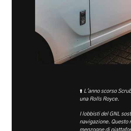
⬆️
L'anno scorso Scrubb
una Rolls Royce.
I lobbisti del GNL sos
navigazione. Questo 
menzogne di piattafor