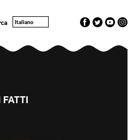
Italiano
rca
 FATTI