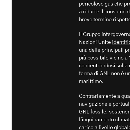
pericoloso gas che pro
a ridurre il consumo 
breve termine rispett
Il Gruppo intergovern
Nazioni Unite
identifi
una delle principali pr
più possibile vicino a
concentrandosi sulla m
forma di GNL non è un
marittimo.
Contrariamente a quan
navigazione e portuali
GNL fossile, sostenend
l'inquinamento climat
carico a livello globa