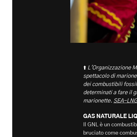
⬆️
L'Organizzazione Ma
spettacolo di marionet
dei combustibili fossi
determinati a fare il 
marionette.
SEA-LNG
GAS NATURALE LI
Il GNL è un combustibi
bruciato come combust