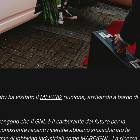
y ha visitato il
MEPC82
riunione, arrivando a bordo di
tengono che il GNL è il carburante del futuro per la
nonostante recenti ricerche abbiano smascherato le
me di lobbying industriali come
MARE/GNL
.
La ricerca