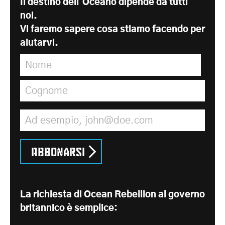
Il destino dell'Oceano dipende da tutti
noi.
Vi faremo sapere cosa stiamo facendo per
aiutarvi.
Nome
*
Cognome
*
Indirizzo e-mail
*
Abbonarsi
La richiesta di Ocean Rebellion al governo
britannico è semplice: