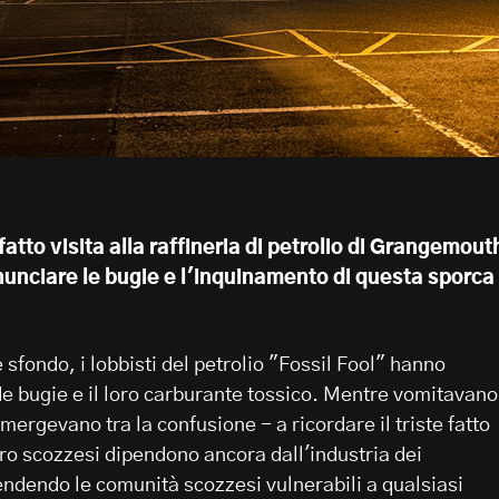
atto visita alla raffineria di petrolio di Grangemout
nunciare le bugie e l'inquinamento di questa sporca
 sfondo, i lobbisti del petrolio "Fossil Fool" hanno
de bugie e il loro carburante tossico. Mentre vomitavano
 emergevano tra la confusione - a ricordare il triste fatto
oro scozzesi dipendono ancora dall'industria dei
rendendo le comunità scozzesi vulnerabili a qualsiasi