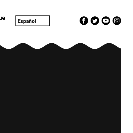
ue
Español