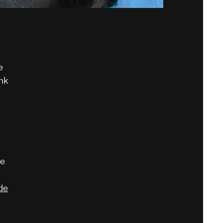
e
nk
ue
 de