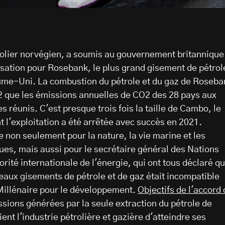
rolier norvégien, a soumis au gouvernement britannique
sation pour Rosebank, le plus grand gisement de pétrol
ume-Uni. La combustion du pétrole et du gaz de Roseba
2 que les émissions annuelles de CO2 des 28 pays aux
es réunis. C'est presque trois fois la taille de Cambo, le
t l'exploitation a été arrêtée avec succès en 2021.
e non seulement pour la nature, la vie marine et les
es, mais aussi pour le secrétaire général des Nations
torité internationale de l'énergie, qui ont tous déclaré q
veaux gisements de pétrole et de gaz était incompatible
 Millénaire pour le développement.
Objectifs de l'accord
issions générées par la seule extraction du pétrole de
t l'industrie pétrolière et gazière d'atteindre ses