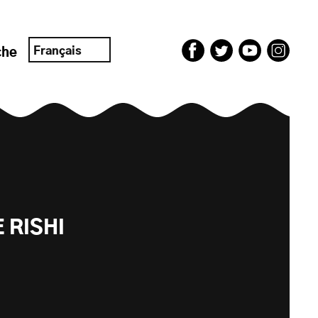
Français
che
 RISHI