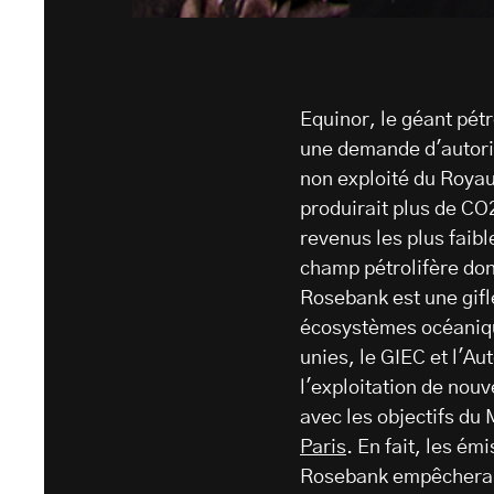
Equinor, le géant pét
une demande d'autori
non exploité du Roya
produirait plus de CO
revenus les plus faibl
champ pétrolifère don
Rosebank est une gifl
écosystèmes océaniqu
unies, le GIEC et l'Au
l'exploitation de nou
avec les objectifs du
Paris
. En fait, les ém
Rosebank empêcheraien