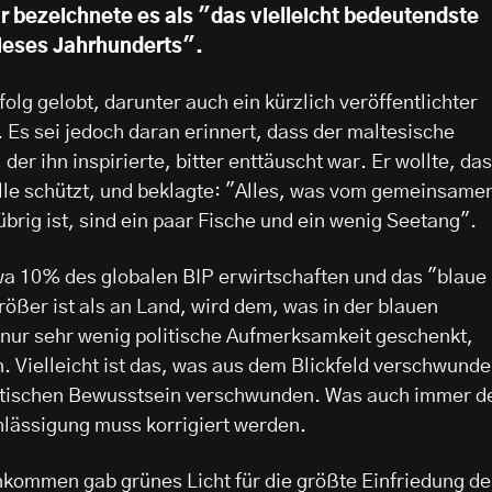
 bezeichnete es als "das vielleicht bedeutendste
ieses Jahrhunderts".
olg gelobt, darunter auch ein kürzlich veröffentlichter
. Es sei jedoch daran erinnert, dass der maltesische
der ihn inspirierte, bitter enttäuscht war. Er wollte, da
alle schützt, und beklagte: "Alles, was vom gemeinsame
brig ist, sind ein paar Fische und ein wenig Seetang".
a 10% des globalen BIP erwirtschaften und das "blaue
ßer ist als an Land, wird dem, was in der blauen
 nur sehr wenig politische Aufmerksamkeit geschenkt,
. Vielleicht ist das, was aus dem Blickfeld verschwund
litischen Bewusstsein verschwunden. Was auch immer d
hlässigung muss korrigiert werden.
kommen gab grünes Licht für die größte Einfriedung de