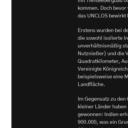
mit Tiefseebergbau od
kommen. Doch bevor w
das UNCLOS bewirkt 
Erstens wurden bei d
die sowohl isolierte 
unverhältnismäßig sta
Nutznießer) und die V
Quadratkilometer, Aus
Vereinigte Königreich 
beispielsweise eine M
Landfläche.
Im Gegensatz zu den 
kleiner Länder haben 
gewonnen: Indien erhi
900.000, was ein Grun