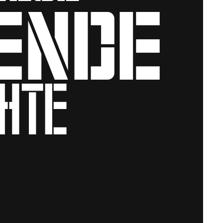
ende
chte