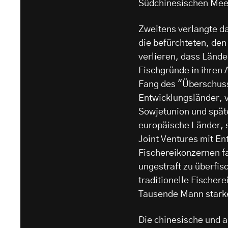
Südchinesischen Meer
Zweitens verlangte da
die befürchteten, de
verlieren, dass Länder
Fischgründe in ihren 
Fang des "Überschusse
Entwicklungsländer, v
Sowjetunion und spät
europäische Länder, s
Joint Ventures mit En
Fischereikonzernen fa
ungestraft zu überfis
traditionelle Fischer
Tausende Mann starke 
Die chinesische und a