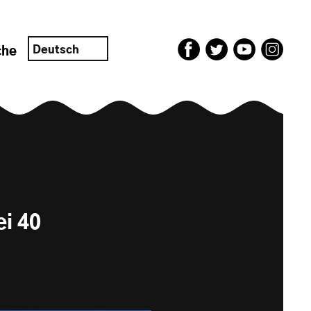
Deutsch
che
i 40