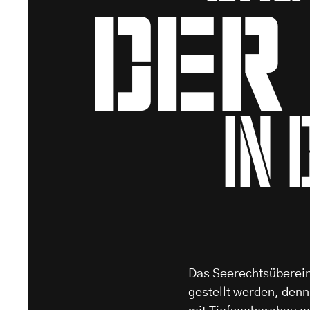
der
in 
Das Seerechtsüberein
gestellt werden, den