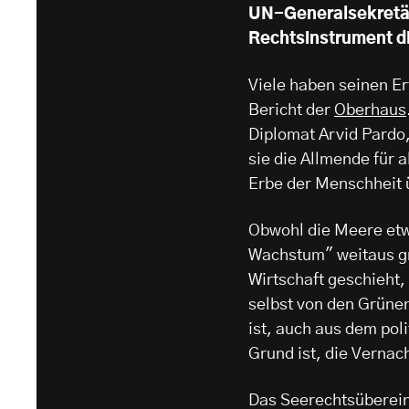
UN-Generalsekretär
Rechtsinstrument d
Viele haben seinen Erf
Bericht der
Oberhaus
Diplomat Arvid Pardo, 
sie die Allmende für 
Erbe der Menschheit ü
Obwohl die Meere etw
Wachstum" weitaus grö
Wirtschaft geschieht,
selbst von den Grünen
ist, auch aus dem po
Grund ist, die Vernac
Das Seerechtsüberein