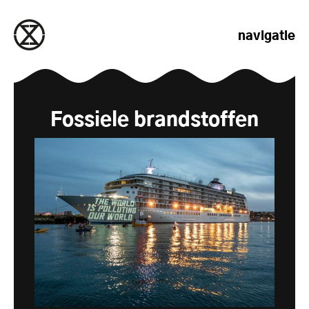
naar de inhoud gaan
navigatie
Fossiele brandstoffen