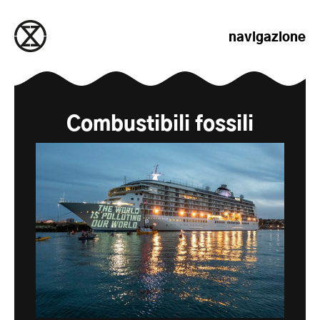
salta al contenuto
navigazione
Combustibili fossili