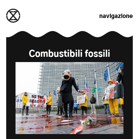
salta al contenuto
navigazione
Combustibili fossili