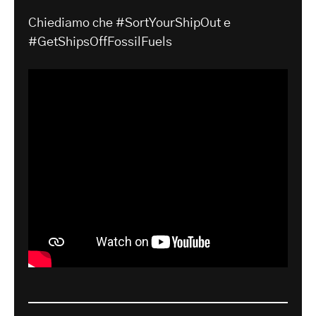
Chiediamo che #SortYourShipOut e
#GetShipsOffFossilFuels