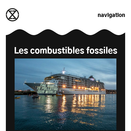
passer au contenu
navigation
Les combustibles fossiles